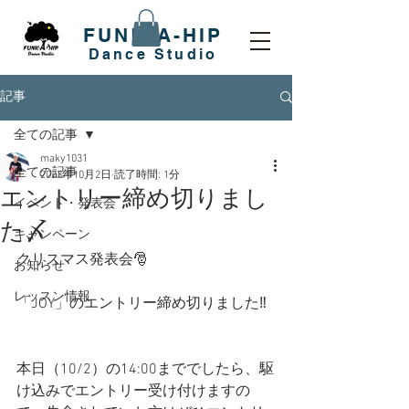
FUNK-A-HIP
​Dance Studio
記事
全ての記事
maky1031
全ての記事
2023年10月2日
読了時間: 1分
エントリー締め切りまし
イベント・発表会
た〆
キャンペーン
クリスマス発表会🎅
お知らせ
レッスン情報
「JOY」のエントリー締め切りました‼️
本日（10/2）の14:00まででしたら、駆
け込みでエントリー受け付けますの