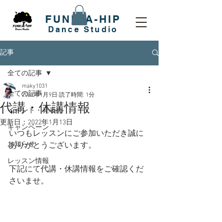
FUNK-A-HIP
​Dance Studio
記事
全ての記事
maky1031
全ての記事
2022年1月9日
読了時間: 1分
代講・休講情報
イベント・発表会
更新日：
2022年1月13日
キャンペーン
いつもレッスンにご参加いただき誠に
お知らせ
ありがとうございます。
レッスン情報
下記にて代講・休講情報をご確認くだ
さいませ。