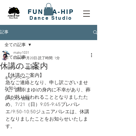
FUNK-A-HIP
​Dance Studio
記事
全ての記事
maky1031
全ての記事
2024年7月20日
読了時間: 1分
休講のご案内
イベント・発表会
【休講のご案内】
キャンペーン
急なご連絡となり、申し訳ございませ
お知らせ
ん。講師(まゆ)の身内に不幸があり、葬
儀が執り行われることとなりましたた
レッスン情報
め、7/21（日）9:05-9:45プレバレ
エ/9:50-10:50ジュニアバレエは、休講
となりましたことをお知らせいたしま
す。