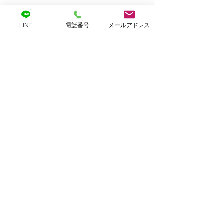
LINE
電話番号
メールアドレス
【3/4のレッスンについ
代講のご案内
て】
いつもありがとう
コメント
す。 【代講のご
いつもありがとうございま
7/14(日)8:20-楽し
す。 本日、大雪警報が発令さ
HIPHOP/9:10-楽
れた場合、安全を考慮し
HIPHOP/10:00-H
19:00以降のレッスンを休講
コメントを追加…
ラスは、Toshi先
とさせていただく可能性がご
スンへ変更となりま
ざいます。 対象クラス 🔹
なご連絡となり、
19:20～ あやの先生 K-POP 🔹
いません。講師(ま
20:55～ NOB先生 大人HIPHOP