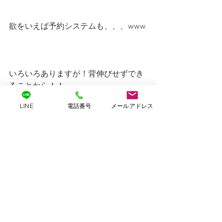
欲をいえば予約システムも、、、www
いろいろありますが！背伸びせずでき
ることから！！
頑張りますので、どうぞよろしくお願
LINE
電話番号
メールアドレス
いいたしますm(__)m
最後になりましたが、ただいま2022年
2月のスケジュールを作成中です！
(予約開始は2022年１月４日朝７時～)