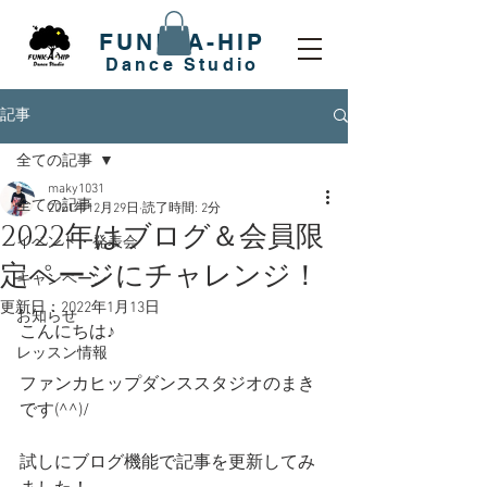
FUNK-A-HIP
​Dance Studio
記事
全ての記事
maky1031
全ての記事
2021年12月29日
読了時間: 2分
2022年はブログ＆会員限
イベント・発表会
定ページにチャレンジ！
キャンペーン
更新日：
2022年1月13日
お知らせ
こんにちは♪
レッスン情報
ファンカヒップダンススタジオのまき
です(^^)/
試しにブログ機能で記事を更新してみ