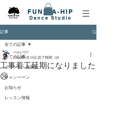
FUNK-A-HIP
​Dance Studio
記事
全ての記事
maky1031
全ての記事
2024年6月28日
読了時間: 2分
工事着工延期になりました
イベント・発表会
😢
キャンペーン
お知らせ
レッスン情報