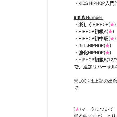
・KIDS HIPHOP入門(12
■まきNumber 
・楽しくHIPHOP(
★
)
・HIPHOP初級A(
★
)
・HIPHOP初中級(
★
)
・GirlsHIPHOP(
★
)
・強化HIPHOP(
★
)
・HIPHOP初級B(12/25
で、追加リハーサル
※LOCKは上記の出
で)
(
★
)マークについて
踊る曲ですが、とり