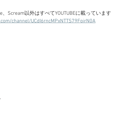
ealLove、Scream以外はすべてYOUTUBEに載っています
e.com/channel/UCdI6rncMPxNTTS79FpirN0A
ム