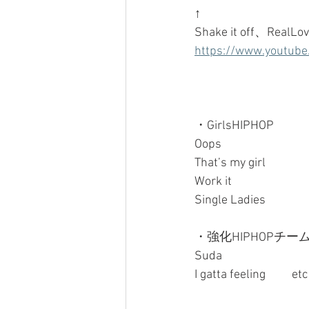
↑
Shake it off、R
https://www.youtub
・GirlsHIPHOP
Oops
That’s my girl
Work it
Single Ladies
・強化HIPHOPチー
Suda
I gatta feeling     　etc