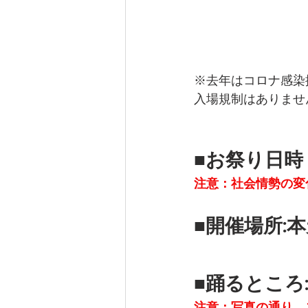
※去年はコロナ感染
入場規制はありませ
■お祭り日時：
注意：社会情勢の変
■開催場所:
■踊るところ: