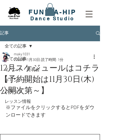
FUNK-A-HIP
​Dance Studio
記事
全ての記事
maky1031
全ての記事
2023年11月30日
読了時間: 1分
12月スケジュールはコチラ
イベント・発表会
【予約開始は11月30日(木)
キャンペーン
公開次第～】
お知らせ
レッスン情報
※ファイルをクリックするとPDFをダウ
ンロードできます