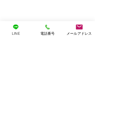
LINE
電話番号
メールアドレス
コメント
Belie FREE D
コメントを追加…
夏季休暇のお知らせ