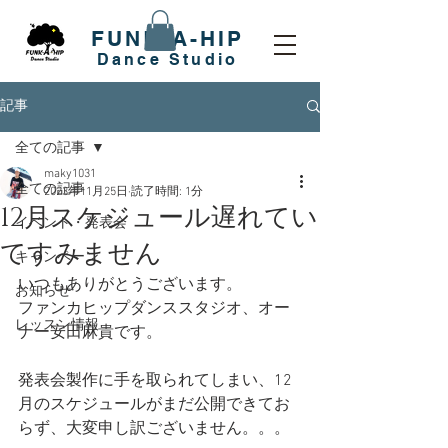
FUNK-A-HIP
​Dance Studio
記事
全ての記事
maky1031
全ての記事
2023年11月25日
読了時間: 1分
12月スケジュール遅れてい
イベント・発表会
てすみません
キャンペーン
いつもありがとうございます。
お知らせ
ファンカヒップダンススタジオ、オー
レッスン情報
ナー安田麻貴です。
発表会製作に手を取られてしまい、12
月のスケジュールがまだ公開できてお
らず、大変申し訳ございません。。。