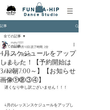
FUNK-A-HIP
​Dance Studio
記事
全ての記事
maky1031
全ての記事
2022年3月10日
読了時間: 2分
4月スケジュールをアップ
イベント・発表会
しました！【予約開始は
キャンペーン
3/12朝7:00～】【お知らせ
お知らせ
画像①②③④】
レッスン情報
遅くなり申し訳ございません！！！
4月のレッスンスケジュールをアップし