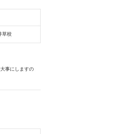
井草校
を大事にしますの