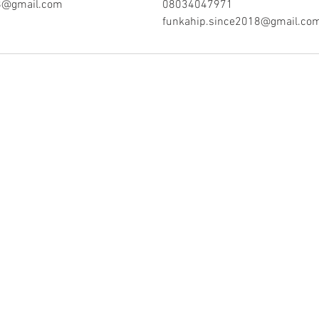
8@gmail.com
08034047971
funkahip.since2018@gmail.co