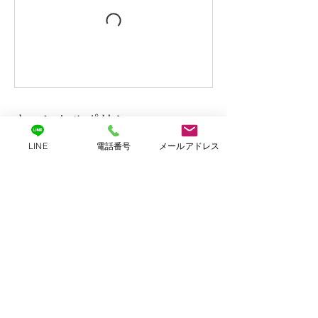
キャンセルポリシー
LINE
電話番号
メールアドレス
予約の変更・キャンセルはレッスン開始3時
間前までにご連絡ください。
連絡先
日本、東京都杉並区清水３−９
−９
08034047971
funkahip.since2018@gmail.com