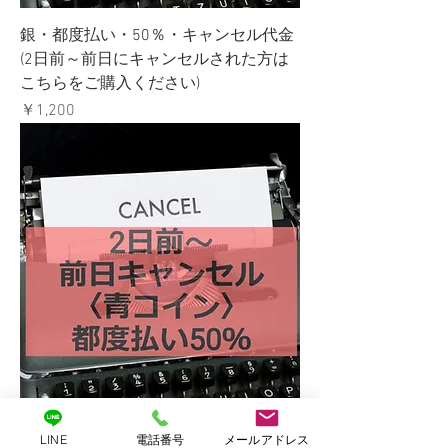
銀・都度払い・50％・キャンセル代金
(2日前～前日にキャンセルされた方は
こちらをご購入ください)
価格
￥1,200
青・都度払い・50％・キャンセル代金
LINE
電話番号
メールアドレス