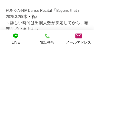
FUNK-A-HIP Dance Recital「Beyond that」
2025.3.20(木・祝)
～詳しい時間は出演人数が決定してから、確
定していきます～
当日タイムスケジュール(仮)
LINE
電話番号
メールアドレス
9:00-12:00頃　舞台セッティングチーム、ヘ
アセット等
さらに表示
このイベントにはグループがあります。イベ
ントに登録すると、グループに参加すること
ができます。
チケット詳細
販売終了