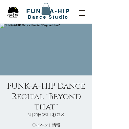
FUNK-A-HIP
​Dance Studio
FUNK-A-HIP Dance
Recital "Beyond
that"
3月20日(木)
  |  
杉並区
◇イベント情報