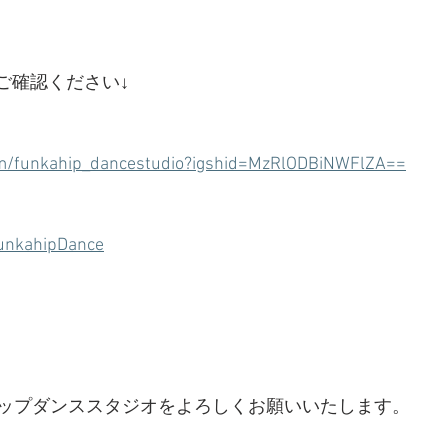
ご確認ください↓
om/funkahip_dancestudio?igshid=MzRlODBiNWFlZA==
FunkahipDance
プダンススタジオをよろしくお願いいたします。     