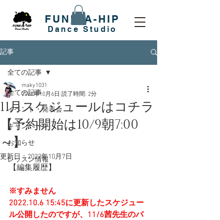
FUNK-A-HIP
​Dance Studio
記事
全ての記事
maky1031
全ての記事
2022年10月6日
読了時間: 2分
11月スケジュールはコチラ
イベント・発表会
【予約開始は10/9朝7:00
キャンペーン
～】
お知らせ
更新日：
2022年10月7日
レッスン情報
【編集履歴】
※すみません
2022.10.6 15:45に更新したスケジュー
ル公開したのですが、11/6茜先生のバ