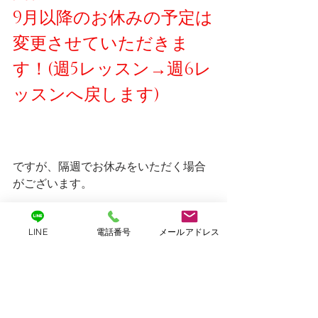
9月以降のお休みの予定は
変更させていただきま
す！(週5レッスン→週6レ
ッスンへ戻します)
ですが、隔週でお休みをいただく場合
がございます。
LINE
電話番号
メールアドレス
予めご了承くださいませm(__)m
ご理解いただけますと幸いです。