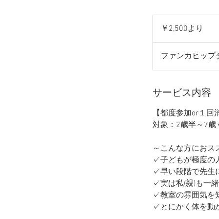
2,500
円
￥2,500より
よ
り
ファンカヒップ
サービス内容
【都度参加or１回
対象：2歳半～7歳
～こんな方におス
✓子どもが極度の
✓早い段階で先生
✓実は私(親)も一
✓教室の雰囲気を
✓とにかく体を動