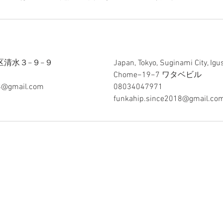
区清水３−９−９
Japan, Tokyo, Suginami City, Igu
Chome−19−7 ワタベビル
8@gmail.com
08034047971
funkahip.since2018@gmail.co