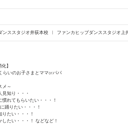
ダンススタジオ井荻本校
|
ファンカヒップダンススタジオ上
消化】
くらいのお子さまとママorパパ
スメ～
人見知り・・・
に慣れてもらいたい・・・！
緒に踊りたい・・・！
知りたい・・・！
かしたい・・・！ などなど！